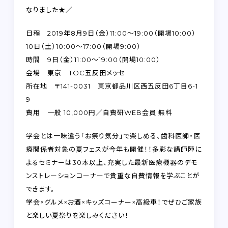
FAQ
なりました★／
RECRUIT
日程 2019年8月9日（金）11:00～19:00（開場10:00）
10日（土）10:00～17:00（開場9:00）
時間 9日（金）11:00～19:00（開場10:00）
CONTACT
on-line shop
会場 東京 TOC五反田メッセ
所在地 〒141-0031 東京都品川区西五反田6丁目6-1
9
費用 一般 10,000円／自費研WEB会員 無料
学会とは一味違う「お祭り気分」で楽しめる、歯科医師・医
プライバシーポリシー
療関係者対象の夏フェスが今年も開催！！多彩な講師陣に
よるセミナーは30本以上、充実した最新医療機器のデモ
ンストレーションコーナーで貴重な自費情報を学ぶことが
できます。
学会×グルメ×お酒×キッズコーナー×高級車！でぜひご家族
と楽しい夏祭りを楽しみください！