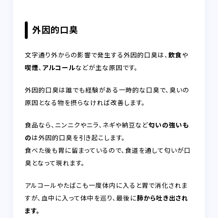
外因的口臭
文字通り外からの影響で発生する外因的口臭は、
飲食
や
喫煙
、
アルコール
などが主な原因です。
外因的口臭は誰でも経験がある一時的な口臭で、臭いの
原因となる物を摂らなければ改善します。
食品なら、ニンニクやニラ、ネギや納豆など
匂いの強いも
の
は外因的口臭を引き起こします。
食べた後も胃に留まっているので、食道を通して匂いが口
臭となって現れます。
アルコールやたばこも一度体内に入ると胃で消化されま
すが、血中に入って体中を巡り、最後に
肺から吐き出され
ます。