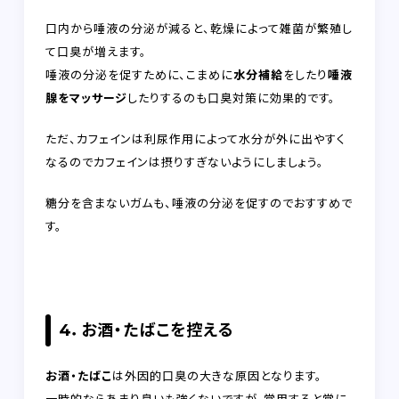
口内から唾液の分泌が減ると、乾燥によって雑菌が繁殖し
て口臭が増えます。
唾液の分泌を促すために、こまめに
水分補給
をしたり
唾液
腺をマッサージ
したりするのも口臭対策に効果的です。
ただ、カフェインは利尿作用によって水分が外に出やすく
なるのでカフェインは摂りすぎないようにしましょう。
糖分を含まないガムも、唾液の分泌を促すのでおすすめで
す。
4．お酒・たばこを控える
お酒・たばこ
は外因的口臭の大きな原因となります。
一時的ならあまり臭いも強くないですが、常用すると常に