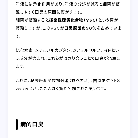
唾液には浄化作用があり、唾液の分泌が減ると細菌が繁
殖しやすく口臭の原因に繋がります。
細菌が繁殖すると
揮発性硫黄化合物（VSC）
という菌が
繁殖しますが、このVSCが
口臭原因の90％
を占めていま
す。
硫化水素・メチルメルカプタン、ジメチルサルファイドとい
う成分が含まれ、これらが混ざり合うことで口臭が発生し
ます。
これは、粘膜細胞や食物残渣（食べカス）、歯周ポケットの
浸出液といったたんぱく質が分解された臭いです。
病的口臭