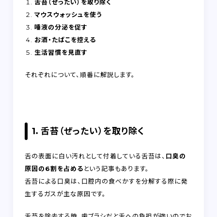
舌苔（ぜったい）を取り除く
マウスウォッシュを使う
唾液の分泌を促す
お酒・たばこを控える
生活習慣を見直す
それぞれについて、順番に解説します。
1．舌苔（ぜったい）を取り除く
舌の表面に白い汚れとして付着している舌苔は、
口臭の
原因の6割を占める
という記事もあります。
舌苔による口臭は、口腔内の食べかすを分解する際に発
生するガスが主な原因です。
舌苔を除去する時、歯ブラシだと舌への負担が強いのでお