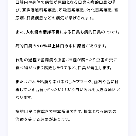
口腔内や身体の病気が原因となる口臭を
病的口臭
と呼
び、耳鼻咽喉科系疾患、呼吸器系疾患、消化器系疾患、糖
尿病、肝臓疾患などの病気が挙げられます。
また、
入れ歯の清掃不良
による口臭も病的口臭の1つです。
病的口臭の
90％以上は口の中に原因
があります。
代謝の過程で歯周病や虫歯、神経が腐ったり虫歯の穴に
食べ物がつまり腐敗したりすると、口臭が発生します。
またはがれた粘膜やネバネバしたプラーク、歯石や舌に付
着している舌苔（ぜったい）という白い汚れも大きな原因と
なります。
病的口臭は歯磨きで根本解決できず、根本となる病気の
治療を受ける必要があります。