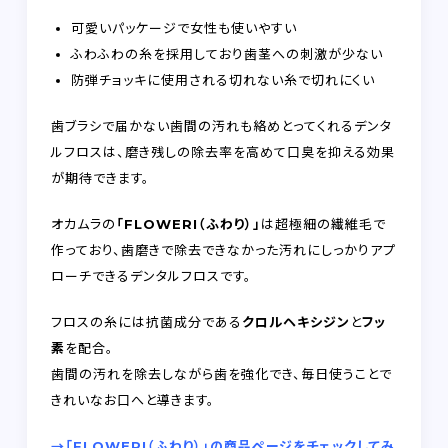
可愛いパッケージで女性も使いやすい
ふわふわの糸を採用しており歯茎への刺激が少ない
防弾チョッキに使用される切れない糸で切れにくい
歯ブラシで届かない歯間の汚れも絡めとってくれるデンタ
ルフロスは、磨き残しの除去率を高めて口臭を抑える効果
が期待できます。
オカムラの
「FLOWERI（ふわり）」
は超極細の繊維毛で
作っており、歯磨きで除去できなかった汚れにしっかりアプ
ローチできるデンタルフロスです。
フロスの糸には抗菌成分である
クロルヘキシジン
と
フッ
素
を配合。
歯間の汚れを除去しながら歯を強化でき、毎日使うことで
きれいなお口へと導きます。
→「FLOWERI（ふわり）」の商品ページをチェックしてみ