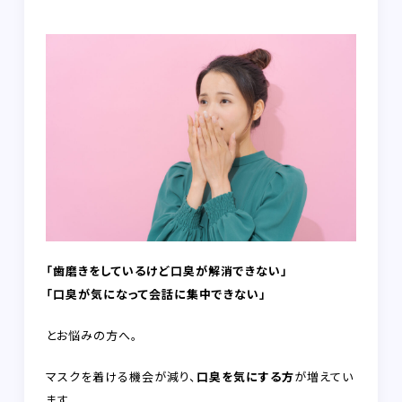
FAQ
RECRUIT
CONTACT
on-line shop
プライバシーポリシー
「歯磨きをしているけど口臭が解消できない」
「口臭が気になって会話に集中できない」
とお悩みの方へ。
マスクを着ける機会が減り、
口臭を気にする方
が増えてい
ます。