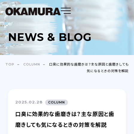
NEWS & BLOG
DENTAL FLOSS
TOOTH BRUSH
TOP
COLUMN
口臭に効果的な歯磨きは？主な原因と歯磨きしても
気になるときの対策を解説
OEM
ABOUT
2025.02.28
COLUMN
COMPANY
口臭に効果的な歯磨きは？主な原因と歯
NEWS＆BLOG
磨きしても気になるときの対策を解説