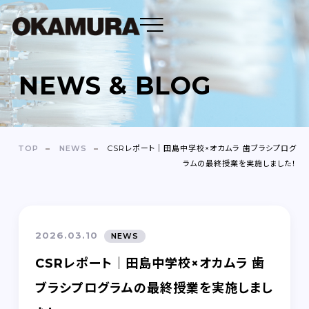
NEWS & BLOG
DENTAL FLOSS
TOOTH BRUSH
TOP
NEWS
CSRレポート｜田島中学校×オカムラ 歯ブラシプログ
ラムの最終授業を実施しました！
OEM
ABOUT
2026.03.10
NEWS
COMPANY
CSRレポート｜田島中学校×オカムラ 歯
NEWS＆BLOG
ブラシプログラムの最終授業を実施しまし