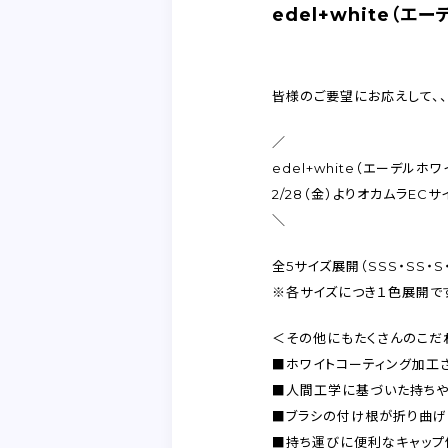
edel+white（
皆様のご要望にお応えして、、
／
edel+white（エーデルホ
2/28（金）よりオカムラEC
＼
全5サイズ展開（SSS・SS・S
※各サイズにつき１色展開で
＜その他にもたくさんのこだ
■ホワイトコーティング加工
■人間工学に基づいた持ちや
■ブラシの付け根が折り曲げ
■持ち運びに便利なキャップ