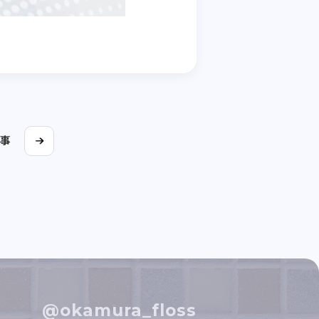
事
@okamura_floss