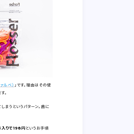
ファルベ）
」です。理由はその使
す。
しまうというパターン。歯に
本入りで198円
というお手頃