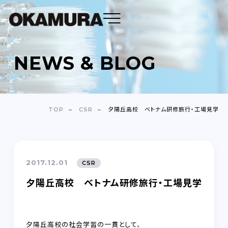
NEWS & BLOG
DENTAL FLOSS
TOOTH BRUSH
TOP
CSR
夕陽丘高校 ベトナム研修旅行・工場見学
OEM
ABOUT
2017.12.01
CSR
COMPANY
夕陽丘高校 ベトナム研修旅行・工場見学
NEWS＆BLOG
夕陽丘高校の社会学習の一貫として、