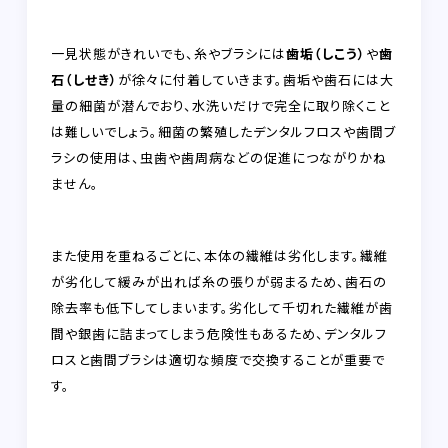
一見状態がきれいでも、糸やブラシには
歯垢（しこう）
や
歯
石（しせき）
が徐々に付着していきます。歯垢や歯石には大
量の細菌が潜んでおり、水洗いだけで完全に取り除くこと
は難しいでしょう。
細菌の繁殖したデンタルフロスや歯間ブ
ラシの使用は、虫歯や歯周病などの促進につながりかね
ません。
また使用を重ねるごとに、本体の繊維は劣化します。繊維
が劣化して緩みが出れば糸の張りが弱まるため、歯石の
除去率も低下してしまいます。劣化して千切れた繊維が歯
間や銀歯に詰まってしまう危険性もあるため、デンタルフ
ロスと歯間ブラシは適切な頻度で交換することが重要で
す。