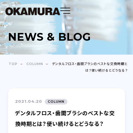
NEWS & BLOG
DENTAL FLOSS
TOOTH BRUSH
TOP
COLUMN
デンタルフロス・歯間ブラシのベストな交換時期と
は？使い続けるとどうなる？
OEM
ABOUT
2021.04.20
COLUMN
COMPANY
デンタルフロス・歯間ブラシのベストな交
NEWS＆BLOG
換時期とは？使い続けるとどうなる？