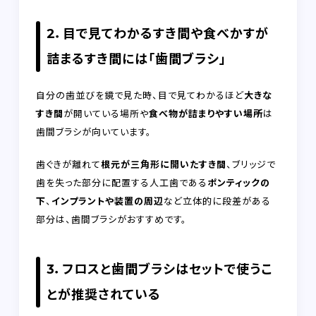
2．目で見てわかるすき間や食べかすが
詰まるすき間には「歯間ブラシ」
自分の歯並びを鏡で見た時、目で見てわかるほど
大きな
すき間
が開いている場所や
食べ物が詰まりやすい場所
は
歯間ブラシが向いています。
歯ぐきが離れて
根元が三角形に開いたすき間
、ブリッジで
歯を失った部分に配置する人工歯である
ポンティックの
下
、
インプラントや装置の周辺
など立体的に段差がある
部分は、歯間ブラシがおすすめです。
3．フロスと歯間ブラシはセットで使うこ
とが推奨されている