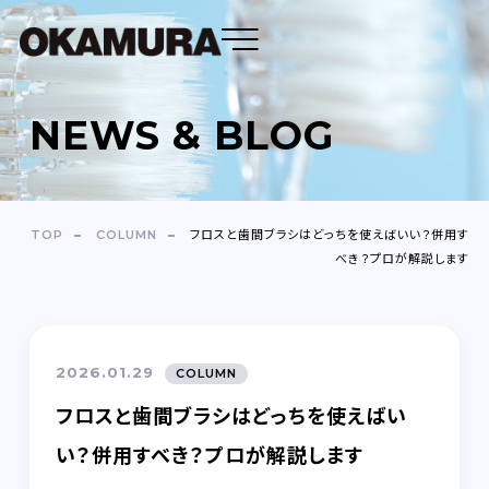
NEWS & BLOG
DENTAL FLOSS
TOOTH BRUSH
TOP
COLUMN
フロスと歯間ブラシはどっちを使えばいい？併用す
べき？プロが解説します
OEM
ABOUT
2026.01.29
COLUMN
COMPANY
フロスと歯間ブラシはどっちを使えばい
NEWS＆BLOG
い？併用すべき？プロが解説します