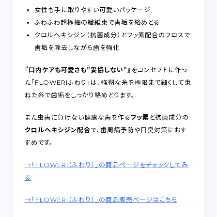
女性も手に取りやすい可愛いパッケージ
ふわふわ超極細の繊維束で歯垢を絡めとる
クロルヘキシジン（抗菌成分）とフッ素配合のフロスで
歯垢を除去しながら歯を強化
『口内ケアも可愛さも”妥協しない”』
をコンセプトに作っ
た「FLOWERIふわり」は、強靭な糸を極限まで細くして束
ねた糸で歯垢をしっかり絡めとります。
また虫歯に負けない健康な歯を作る
フッ素
と抗菌成分の
クロルヘキシジン配合
で、歯周病予防や口臭対策におす
すめです。
→「FLOWERI（ふわり）」の商品ページをチェックしてみ
る
→「FLOWERI（ふわり）」の商品販売ページはこちら