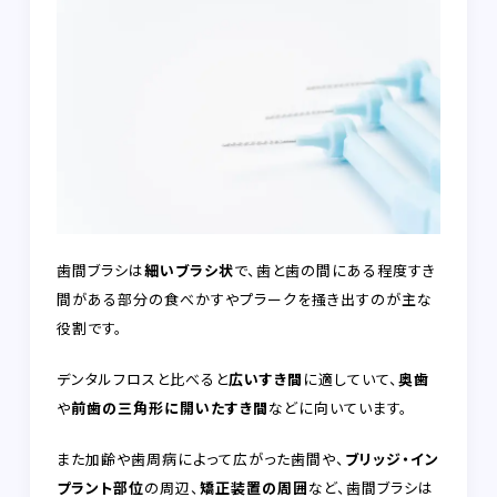
歯間ブラシは
細いブラシ状
で、歯と歯の間にある程度すき
間がある部分の食べかすやプラークを掻き出すのが主な
役割です。
デンタルフロスと比べると
広いすき間
に適していて、
奥歯
や
前歯の三角形に開いたすき間
などに向いています。
また加齢や歯周病によって広がった歯間や、
ブリッジ・イン
プラント部位
の周辺、
矯正装置の周囲
など、歯間ブラシは