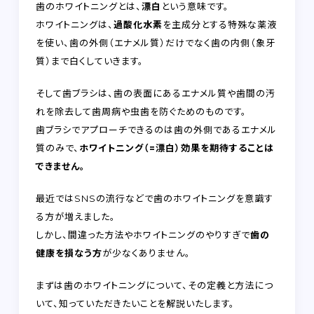
歯のホワイトニングとは、
漂白
という意味です。
ホワイトニングは、
過酸化水素
を主成分とする特殊な薬液
を使い、歯の外側（エナメル質）だけでなく歯の内側（象牙
質）まで白くしていきます。
そして歯ブラシは、歯の表面にあるエナメル質や歯間の汚
れを除去して歯周病や虫歯を防ぐためのものです。
歯ブラシでアプローチできるのは歯の外側であるエナメル
質のみで、
ホワイトニング（=漂白）効果を期待することは
できません。
最近ではSNSの流行などで歯のホワイトニングを意識す
る方が増えました。
しかし、間違った方法やホワイトニングのやりすぎで
歯の
健康を損なう方
が少なくありません。
まずは歯のホワイトニングについて、その定義と方法につ
いて、知っていただきたいことを解説いたします。