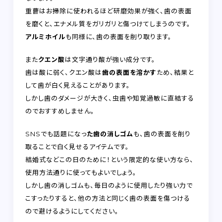
重曹はお掃除に使われるほど研磨効果が強く、歯の表面
を磨くと、エナメル質をガリガリと傷つけてしまうのです。
アルミホイル
も同様に、歯の表面を削り取ります。
また
クエン酸
は文字通り酸が強い成分です。
歯は酸に弱く、クエン酸は
歯の表面を溶かす
ため、結果と
して歯が白く見えることがあります。
しかし歯のダメージが大きく、虫歯や知覚過敏に直結する
のでおすすめしません。
SNSでも話題になっ
た歯の消しゴム
も、歯の表面を削り
取ることで白く見せるアイテムです。
結婚式などこの日のために！という限定的な使い方なら、
使用方法通りに使ってもよいでしょう。
しかし歯の消しゴムも、毎日のように使用したり強い力で
こすったりすると、他の方法と同じく歯の表面を傷つける
ので避けるようにしてください。