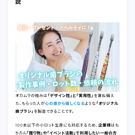
説
FAQ
RECRUIT
CONTACT
on-line shop
プライバシーポリシー
オカムラの強みは
「デザイン性」と「実用性」
を兼ね備え
た、もらった人が
心の底から嬉しくなる
ような
「オリジナル
歯ブラシ」
を製造できることです。
100本以下の小ロット生産にも対応するため、
企業様
はも
ちろん
「贈り物」や「イベント活動」で利用したい一般の方