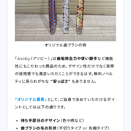
オリジナル歯ブラシの例
「Asoby（アソビー）」は
歯垢除去力や使い勝手
など機能
性にもこだわった商品のため、デザイン性だけでなく実際
の使用感でも満足いただくことができるはず。無料ノベル
ティに見られがちな
“安っぽさ”
もありません。
「オリジナル要素」
として、ご自身で決めていただけるポイ
ントとしては以下の通りです。
持ち手部分のデザイン
（色や柄など）
歯ブラシの毛の形状
（平切りタイプ or 先細タイプ）