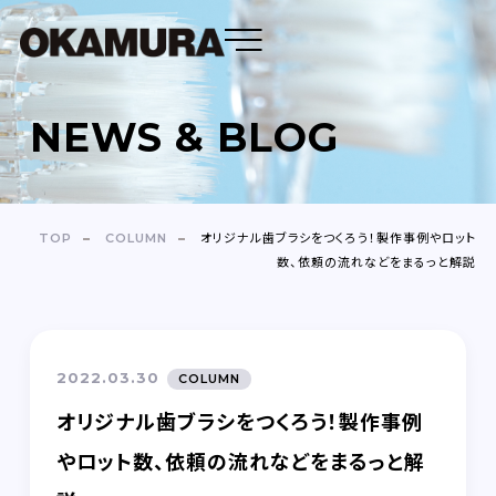
NEWS & BLOG
DENTAL FLOSS
TOOTH BRUSH
TOP
COLUMN
オリジナル歯ブラシをつくろう！製作事例やロット
数、依頼の流れなどをまるっと解説
OEM
ABOUT
2022.03.30
COLUMN
COMPANY
オリジナル歯ブラシをつくろう！製作事例
NEWS＆BLOG
やロット数、依頼の流れなどをまるっと解