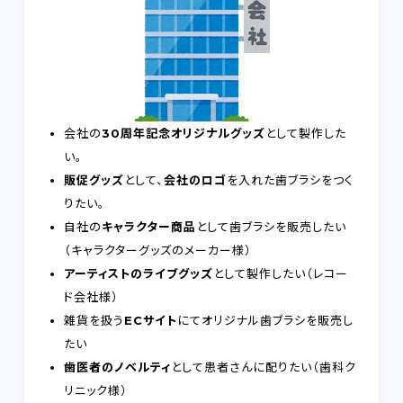
会社の
30周年記念オリジナルグッズ
として製作した
い。
販促グッズ
として、
会社のロゴ
を入れた歯ブラシをつく
りたい。
自社の
キャラクター商品
として歯ブラシを販売したい
（キャラクターグッズのメーカー様）
アーティストのライブグッズ
として製作したい（レコー
ド会社様）
雑貨を扱う
ECサイト
にてオリジナル歯ブラシを販売し
たい
歯医者のノベルティ
として患者さんに配りたい（歯科ク
リニック様）