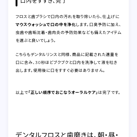
口内をすすぎ、完了
フロスと歯ブラシで口内の汚れを取り除いたら、仕上げに
マウスウォッシュで口の中を浄化
します。口臭予防に加え、
虫歯や歯垢沈着・歯肉炎の予防効果なども備えたアイテム
を選ぶと良いでしょう。
こちらもデンタルリンスと同様、商品に記載された適量を
口に含み、30秒ほどブクブクと口内を洗浄して液を吐き
出します。使用後に口をすすぐ必要はありません。
以上で
「正しい順序でおこなうオーラルケア」
は完了です。
デンタルフロスと歯磨きは、朝・昼・