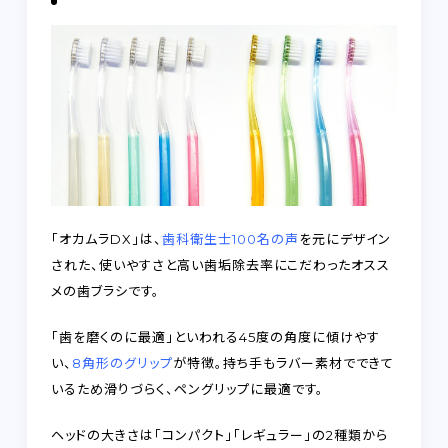
「オカムラDX」
は、
歯科衛生士100名の声
を元にデザイン
された、使いやすさと高い歯垢除去率にこだわったオスス
メの歯ブラシです。
「歯を磨くのに最適」
といわれる45度の角度に傾けやす
い、
8角形のグリップ
が特徴。持ち手もラバー素材でできて
いるため滑りづらく、ペングリップに最適です。
ヘッドの大きさ
は「コンパクト」「レギュラー」の2種類から