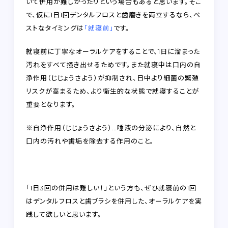
いて併用が難しかったりという場合もあると思います。そこ
で、仮に1日1回デンタルフロスと歯磨きを両立するなら、ベ
ストなタイミングは
「就寝前」
です。
就寝前に丁寧なオーラルケアをすることで、1日に溜まった
汚れをすべて掻き出せるためです。また就寝中は口内の自
浄作用（じじょうさよう）が抑制され、日中より細菌の繁殖
リスクが高まるため、より衛生的な状態で就寝することが
重要となります。
※自浄作用（じじょうさよう）…唾液の分泌により、自然と
口内の汚れや歯垢を除去する作用のこと。
「1日3回の併用は難しい！」という方も、ぜひ就寝前の1回
はデンタルフロスと歯ブラシを併用した、オーラルケアを実
践して欲しいと思います。