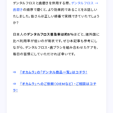
デンタルフロスと歯磨きを併用する際、
デンタルフロス →
歯磨き
の順序で磨くと、より効果的であることをお話しい
たしました。皆さんは正しい順番で実践できていたでしょう
か？
日本人の
デンタルフロス普及率は約5％
ほどと、諸外国に
比べ利用率が低いのが現状です。ぜひ本記事も参考にし
ながら、デンタルフロス・歯ブラシを組み合わせたケアを、
毎日の習慣にしていただければ幸いです。
⇒
『オカムラ』の「デンタル商品一覧」はコチラ！
⇒
『オカムラ』へのご依頼（OEMなど）・ご相談はコチ
ラ！