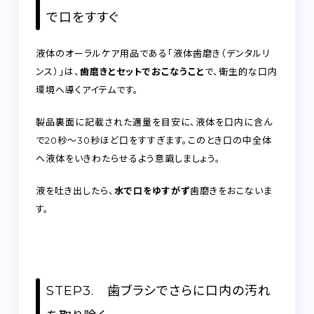
で口をすすぐ
液体のオーラルケア用品である「液体歯磨き（デンタルリ
ンス）」は、
歯磨きとセットでおこなうこと
で、衛生的な口内
環境へ導くアイテムです。
製品裏面に記載された適量を目安に、液体を口内に含ん
で20秒～30秒ほど口をすすぎます。このとき口の中全体
へ液体をいきわたらせるよう意識しましょう。
液を吐き出したら、
水で口をゆすがず
歯磨きをおこないま
す。
STEP3. 歯ブラシでさらに口内の汚れ