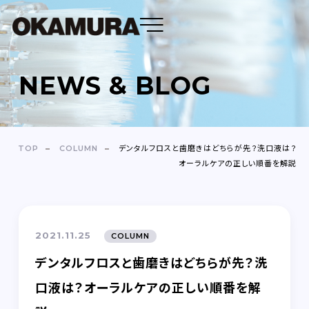
NEWS & BLOG
DENTAL FLOSS
TOOTH BRUSH
TOP
COLUMN
デンタルフロスと歯磨きはどちらが先？洗口液は？
オーラルケアの正しい順番を解説
OEM
ABOUT
2021.11.25
COLUMN
COMPANY
デンタルフロスと歯磨きはどちらが先？洗
NEWS＆BLOG
口液は？オーラルケアの正しい順番を解