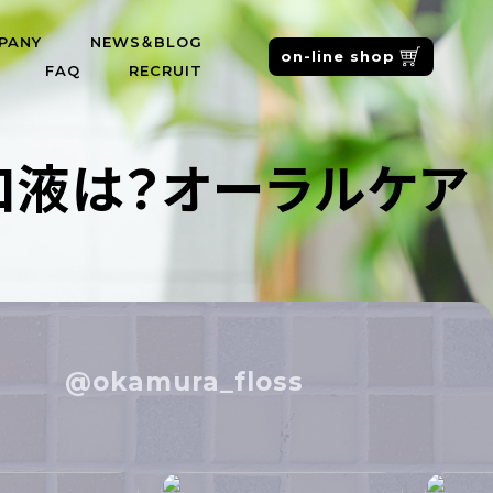
PANY
NEWS＆BLOG
on-line shop
FAQ
RECRUIT
口液は？オーラルケア
@okamura_floss