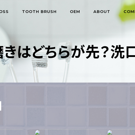
OSS
TOOTH BRUSH
OEM
ABOUT
COM
磨きはどちらが先？洗
M